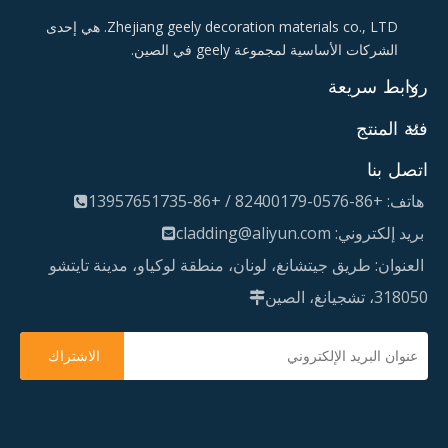
Zhejiang geely decoration materials co., LTD. هي إحدى
الشركات الأساسية لمجموعة geely في الصين.
روابط سريعة
فئة المنتج
اتصل بنا
هاتف: +86-0576-82400179 / +86-13957651735

بريد إلكتروني:
cladding@aliyun.com

العنوان: طريق جيتشانغ، لونان، منطقة لوكياو، مدينة تايتشو
318050، تشجيانغ، الصين

الاشتراك